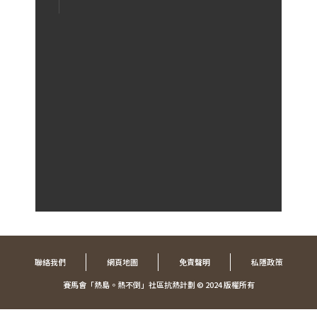
聯絡我們
網頁地圖
免責聲明
私隱政策
賽馬會「熱島。熱不倒」社區抗熱計劃 © 2024
版權所有